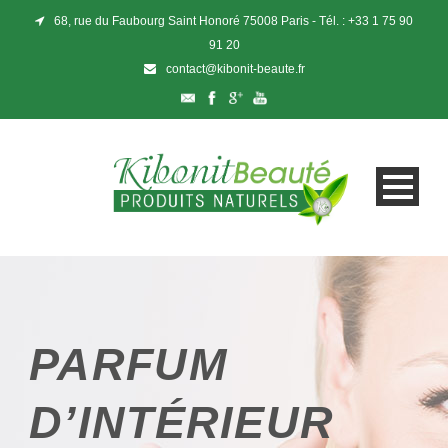
68, rue du Faubourg Saint Honoré 75008 Paris - Tél. : +33 1 75 90
91 20
contact@kibonit-beaute.fr
PARFUM
D’INTÉRIEUR