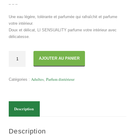
– – –
Une eau légère, tolérante et parfumée qui rafraîchit et parfume
votre intérieur.
Doux et délicat, LI SENSUALITY parfume votre intérieur avec
délicatesse.
quantité
AJOUTER AU PANIER
de
PARFUM
D'INTÉRIEUR
Adultes
Parfum dintérieur
Catégories :
,
SENSUALITY
Description
Description