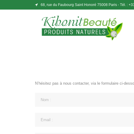
68, rue du Faubourg Saint Honoré 75008 Paris - Tél. : +3
N’hésitez pas à nous contacter, via le formulaire ci-dess