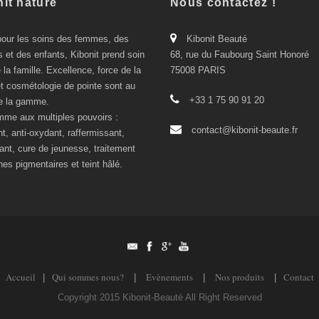
it nature
Nous contactez !
our les soins des femmes, des
Kibonit Beauté
et des enfants, Kibonit prend soin
68, rue du Faubourg Saint Honoré
 la famille. Excellence, force de la
75008 PARIS
et cosmétologie de pointe sont au
+33 1 75 90 91 20
e la gamme.
me aux multiples pouvoirs :
contact@kibonit-beaute.fr
t, anti-oxydant, raffermissant,
sant, cure de jeunesse, traitement
es pigmentaires et teint hâlé.
Accueil
Qui sommes nous?
Evènements
Nos produits
Contact
|
|
|
|
Copyright 2015 Kibonit-Beauté All Right Reserved