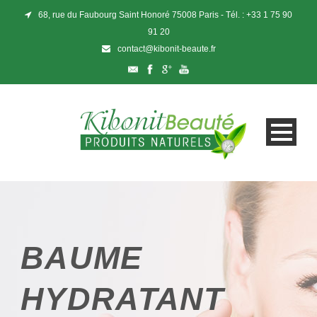
68, rue du Faubourg Saint Honoré 75008 Paris - Tél. : +33 1 75 90
91 20
contact@kibonit-beaute.fr
BAUME
HYDRATANT