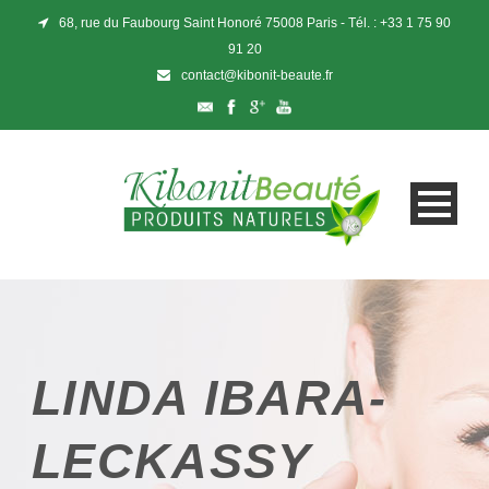
68, rue du Faubourg Saint Honoré 75008 Paris - Tél. : +33 1 75 90
91 20
contact@kibonit-beaute.fr
LINDA IBARA-
LECKASSY