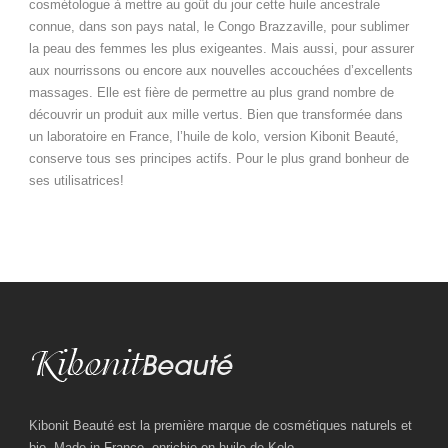
cosmétologue à mettre au goût du jour cette huile ancestrale
connue, dans son pays natal, le Congo Brazzaville, pour sublimer
la peau des femmes les plus exigeantes. Mais aussi, pour assurer
aux nourrissons ou encore aux nouvelles accouchées d’excellents
massages. Elle est fière de permettre au plus grand nombre de
découvrir un produit aux mille vertus. Bien que transformée dans
un laboratoire en France, l’huile de kolo, version Kibonit Beauté,
conserve tous ses principes actifs. Pour le plus grand bonheur de
ses utilisatrices!
Kibonit Beauté est la première marque de cosmétiques naturels et
bio, Made in France, enrichie en huile de Kolo.